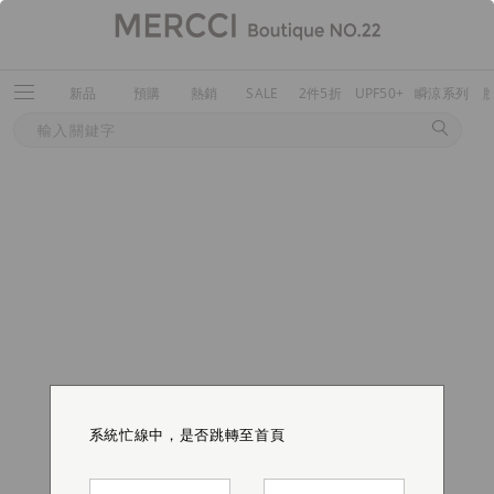
新品
預購
熱銷
SALE
2件5折
UPF50+
瞬涼系列
系統忙線中，是否跳轉至首頁
系統忙線中，是否跳轉至首頁
系統忙線中，是否跳轉至首頁
系統忙線中，是否跳轉至首頁
系統忙線中，是否跳轉至首頁