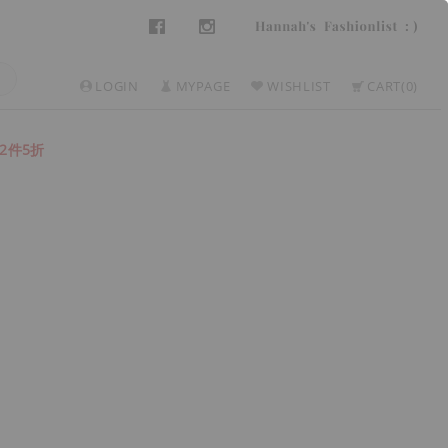
LOGIN
MYPAGE
WISHLIST
CART
0
2件5折