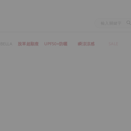
BELLA
脫單超顯瘦
UPF50+防曬
瞬涼涼感
SALE