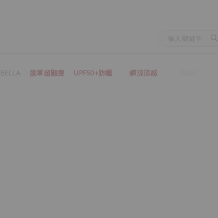
BELLA
脫單超顯瘦
UPF50+防曬
瞬涼涼感
SALE