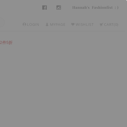
LOGIN
MYPAGE
WISHLIST
CART
0
2件5折