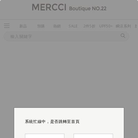
新品
預購
熱銷
SALE
2件5折
UPF50+
瞬涼系列
系統忙線中，是否跳轉至首頁
系統忙線中，是否跳轉至首頁
系統忙線中，是否跳轉至首頁
系統忙線中，是否跳轉至首頁
系統忙線中，是否跳轉至首頁