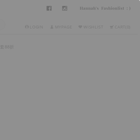
LOGIN
MYPAGE
WISHLIST
CART
0
套88折