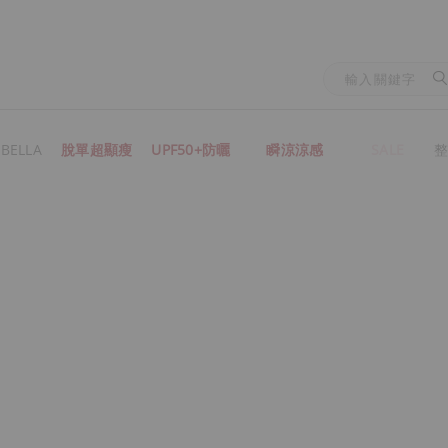
BELLA
脫單超顯瘦
UPF50+防曬
瞬涼涼感
SALE
整