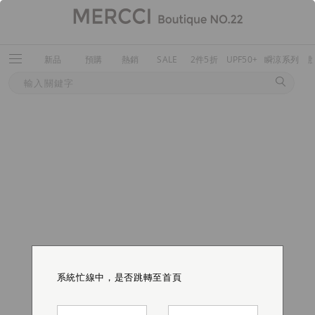
新品
預購
熱銷
SALE
2件5折
UPF50+
瞬涼系列
系統忙線中，是否跳轉至首頁
系統忙線中，是否跳轉至首頁
系統忙線中，是否跳轉至首頁
系統忙線中，是否跳轉至首頁
系統忙線中，是否跳轉至首頁