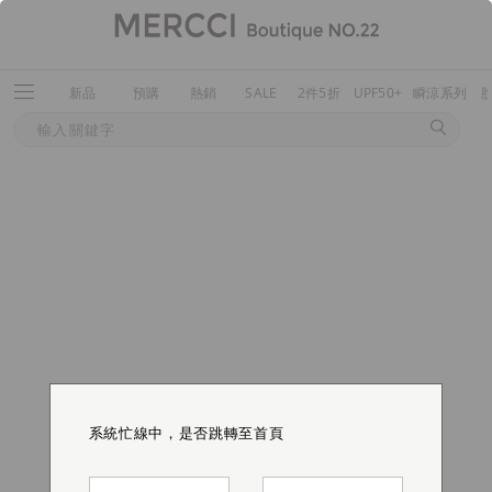
新品
預購
熱銷
SALE
2件5折
UPF50+
瞬涼系列
系統忙線中，是否跳轉至首頁
系統忙線中，是否跳轉至首頁
系統忙線中，是否跳轉至首頁
系統忙線中，是否跳轉至首頁
系統忙線中，是否跳轉至首頁