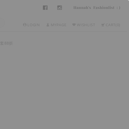
LOGIN
MYPAGE
WISHLIST
CART
0
套88折