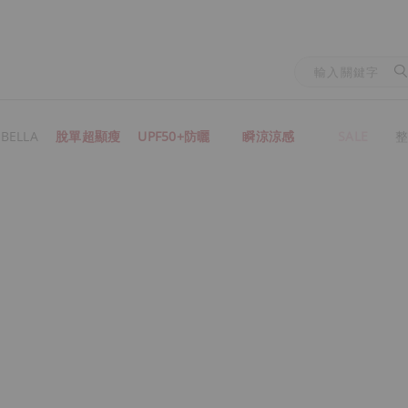
BELLA
脫單超顯瘦
UPF50+防曬
瞬涼涼感
SALE
整