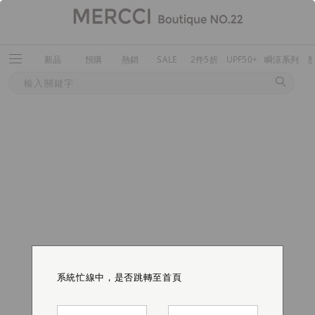
新品
預購
熱銷
SALE
2件5折
UPF50+
瞬涼系列
系統忙線中，是否跳轉至首頁
系統忙線中，是否跳轉至首頁
系統忙線中，是否跳轉至首頁
系統忙線中，是否跳轉至首頁
系統忙線中，是否跳轉至首頁