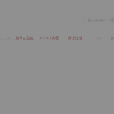
BELLA
脫單超顯瘦
UPF50+防曬
瞬涼涼感
SALE
整