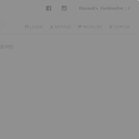
LOGIN
MYPAGE
WISHLIST
CART
0
套88折