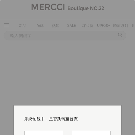
新品
預購
熱銷
SALE
2件5折
UPF50+
瞬涼系列
系統忙線中，是否跳轉至首頁
系統忙線中，是否跳轉至首頁
系統忙線中，是否跳轉至首頁
系統忙線中，是否跳轉至首頁
系統忙線中，是否跳轉至首頁