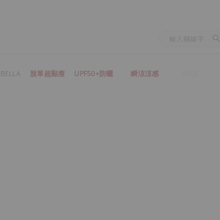
BELLA
脫單超顯瘦
UPF50+防曬
瞬涼涼感
SALE