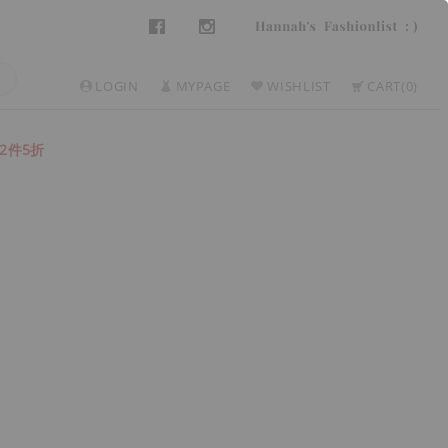
LOGIN
MYPAGE
WISHLIST
CART
0
2件5折