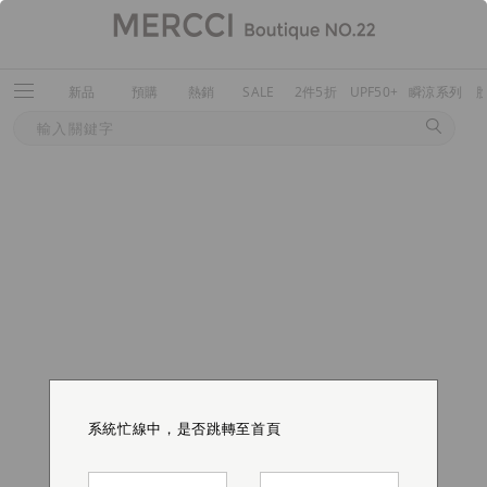
新品
預購
熱銷
SALE
2件5折
UPF50+
瞬涼系列
系統忙線中，是否跳轉至首頁
系統忙線中，是否跳轉至首頁
系統忙線中，是否跳轉至首頁
系統忙線中，是否跳轉至首頁
系統忙線中，是否跳轉至首頁