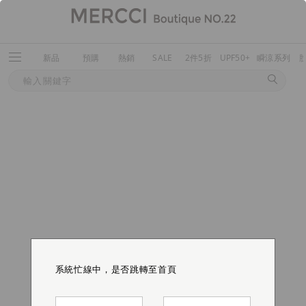
新品
預購
熱銷
SALE
2件5折
UPF50+
瞬涼系列
系統忙線中，是否跳轉至首頁
系統忙線中，是否跳轉至首頁
系統忙線中，是否跳轉至首頁
系統忙線中，是否跳轉至首頁
系統忙線中，是否跳轉至首頁