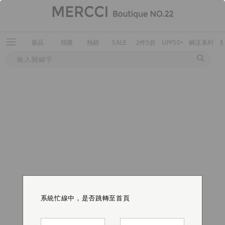
新品
預購
熱銷
SALE
2件5折
UPF50+
瞬涼系列
系統忙線中，是否跳轉至首頁
系統忙線中，是否跳轉至首頁
系統忙線中，是否跳轉至首頁
系統忙線中，是否跳轉至首頁
系統忙線中，是否跳轉至首頁