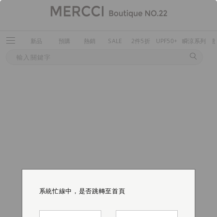
新品
預購
熱銷
SALE
2件5折
UPF50+
瞬涼系列
系統忙線中，是否跳轉至首頁
系統忙線中，是否跳轉至首頁
系統忙線中，是否跳轉至首頁
系統忙線中，是否跳轉至首頁
系統忙線中，是否跳轉至首頁