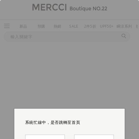
新品
預購
熱銷
SALE
2件5折
UPF50+
瞬涼系列
系統忙線中，是否跳轉至首頁
系統忙線中，是否跳轉至首頁
系統忙線中，是否跳轉至首頁
系統忙線中，是否跳轉至首頁
系統忙線中，是否跳轉至首頁