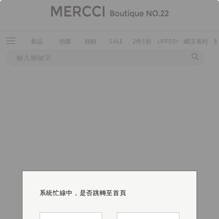
新品
預購
熱銷
SALE
2件5折
UPF50+
瞬涼系列
系統忙線中，是否跳轉至首頁
系統忙線中，是否跳轉至首頁
系統忙線中，是否跳轉至首頁
系統忙線中，是否跳轉至首頁
系統忙線中，是否跳轉至首頁