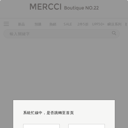
新品
預購
熱銷
SALE
2件5折
UPF50+
瞬涼系列
系統忙線中，是否跳轉至首頁
系統忙線中，是否跳轉至首頁
系統忙線中，是否跳轉至首頁
系統忙線中，是否跳轉至首頁
系統忙線中，是否跳轉至首頁