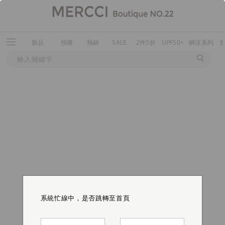
新品
預購
熱銷
SALE
2件5折
UPF50+
瞬涼系列
系統忙線中，是否跳轉至首頁
系統忙線中，是否跳轉至首頁
系統忙線中，是否跳轉至首頁
系統忙線中，是否跳轉至首頁
系統忙線中，是否跳轉至首頁