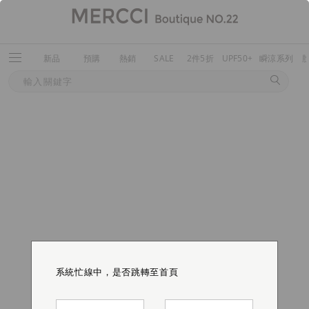
新品
預購
熱銷
SALE
2件5折
UPF50+
瞬涼系列
系統忙線中，是否跳轉至首頁
系統忙線中，是否跳轉至首頁
系統忙線中，是否跳轉至首頁
系統忙線中，是否跳轉至首頁
系統忙線中，是否跳轉至首頁