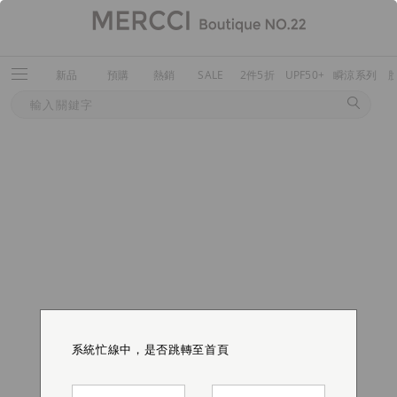
新品
預購
熱銷
SALE
2件5折
UPF50+
瞬涼系列
系統忙線中，是否跳轉至首頁
系統忙線中，是否跳轉至首頁
系統忙線中，是否跳轉至首頁
系統忙線中，是否跳轉至首頁
系統忙線中，是否跳轉至首頁