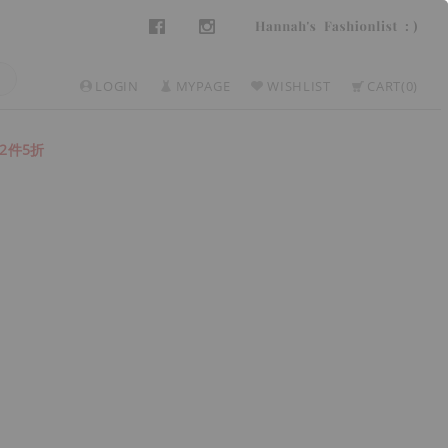
LOGIN
MYPAGE
WISHLIST
CART
0
2件5折