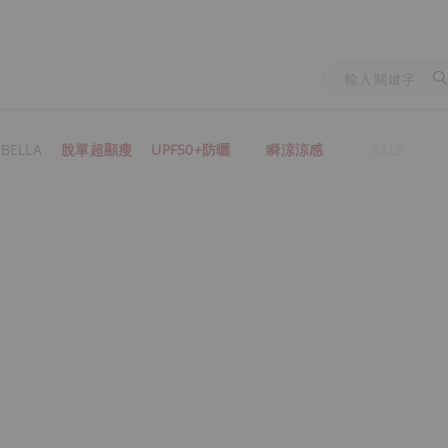
BELLA
脫單超顯瘦
UPF50+防曬
瞬涼涼感
SALE