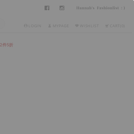
LOGIN
MYPAGE
WISHLIST
CART
0
2件5折