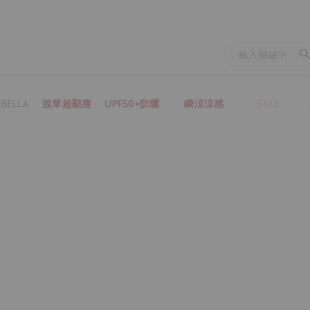
BELLA
脫單超顯瘦
UPF50+防曬
瞬涼涼感
SALE