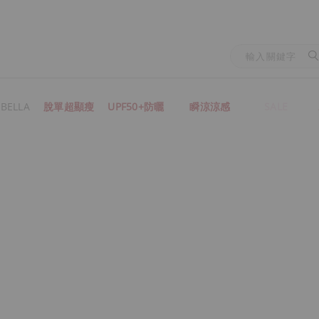
BELLA
脫單超顯瘦
UPF50+防曬
瞬涼涼感
SALE