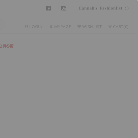
LOGIN
MYPAGE
WISHLIST
CART
0
2件5折