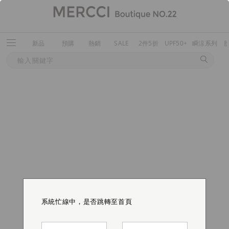
新品
預購
熱銷
SALE
2件5折
UPF50+
瞬涼系列
系統忙線中，是否跳轉至首頁
系統忙線中，是否跳轉至首頁
系統忙線中，是否跳轉至首頁
系統忙線中，是否跳轉至首頁
系統忙線中，是否跳轉至首頁