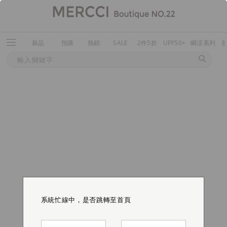
新品
預購
熱銷
SALE
2件5折
UPF50+
瞬涼系列
系統忙線中，是否跳轉至首頁
系統忙線中，是否跳轉至首頁
系統忙線中，是否跳轉至首頁
系統忙線中，是否跳轉至首頁
系統忙線中，是否跳轉至首頁