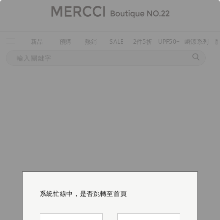
新品
預購
熱銷
SALE
2件5折
UPF50+
瞬涼系列
系統忙線中，是否跳轉至首頁
系統忙線中，是否跳轉至首頁
系統忙線中，是否跳轉至首頁
系統忙線中，是否跳轉至首頁
系統忙線中，是否跳轉至首頁