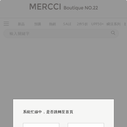
新品
預購
熱銷
SALE
2件5折
UPF50+
瞬涼系列
系統忙線中，是否跳轉至首頁
系統忙線中，是否跳轉至首頁
系統忙線中，是否跳轉至首頁
系統忙線中，是否跳轉至首頁
系統忙線中，是否跳轉至首頁