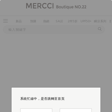
新品
預購
熱銷
SALE
2件5折
UPF50+
瞬涼系列
系統忙線中，是否跳轉至首頁
系統忙線中，是否跳轉至首頁
系統忙線中，是否跳轉至首頁
系統忙線中，是否跳轉至首頁
系統忙線中，是否跳轉至首頁