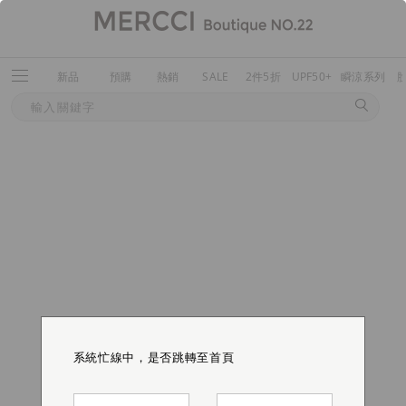
新品
預購
熱銷
SALE
2件5折
UPF50+
瞬涼系列
系統忙線中，是否跳轉至首頁
系統忙線中，是否跳轉至首頁
系統忙線中，是否跳轉至首頁
系統忙線中，是否跳轉至首頁
系統忙線中，是否跳轉至首頁