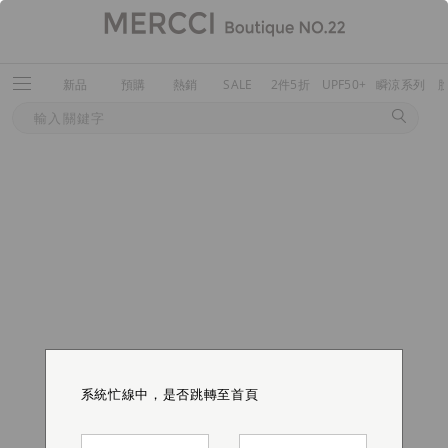
新品
預購
熱銷
SALE
2件5折
UPF50+
瞬涼系列
系統忙線中，是否跳轉至首頁
系統忙線中，是否跳轉至首頁
系統忙線中，是否跳轉至首頁
系統忙線中，是否跳轉至首頁
系統忙線中，是否跳轉至首頁