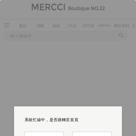
新品
預購
熱銷
SALE
2件5折
UPF50+
瞬涼系列
系統忙線中，是否跳轉至首頁
系統忙線中，是否跳轉至首頁
系統忙線中，是否跳轉至首頁
系統忙線中，是否跳轉至首頁
系統忙線中，是否跳轉至首頁