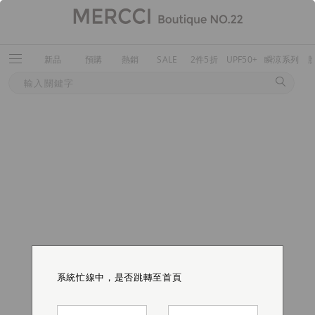
新品
預購
熱銷
SALE
2件5折
UPF50+
瞬涼系列
系統忙線中，是否跳轉至首頁
系統忙線中，是否跳轉至首頁
系統忙線中，是否跳轉至首頁
系統忙線中，是否跳轉至首頁
系統忙線中，是否跳轉至首頁