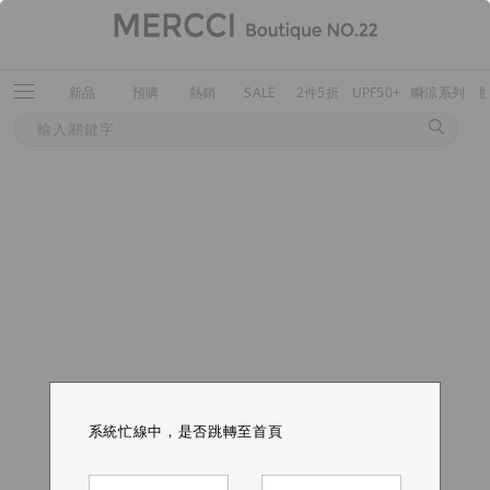
新品
預購
熱銷
SALE
2件5折
UPF50+
瞬涼系列
系統忙線中，是否跳轉至首頁
系統忙線中，是否跳轉至首頁
系統忙線中，是否跳轉至首頁
系統忙線中，是否跳轉至首頁
系統忙線中，是否跳轉至首頁