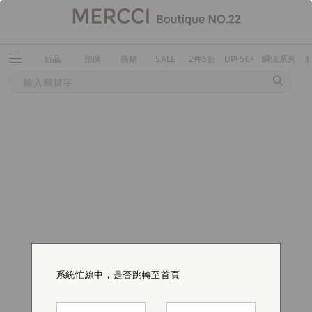
新品
預購
熱銷
SALE
2件5折
UPF50+
瞬涼系列
系統忙線中，是否跳轉至首頁
系統忙線中，是否跳轉至首頁
系統忙線中，是否跳轉至首頁
系統忙線中，是否跳轉至首頁
系統忙線中，是否跳轉至首頁