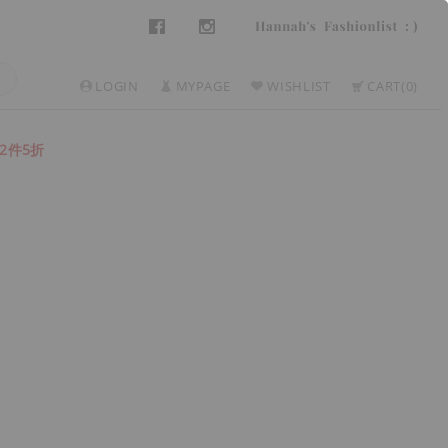
LOGIN
MYPAGE
WISHLIST
CART
0
2件5折