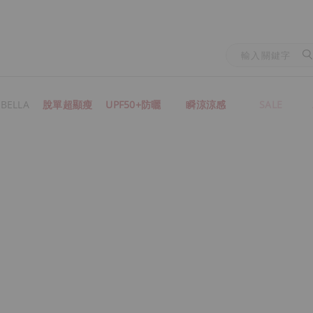
BELLA
脫單超顯瘦
UPF50+防曬
瞬涼涼感
SALE