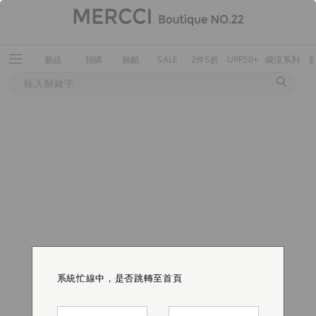
新品
預購
熱銷
SALE
2件5折
UPF50+
瞬涼系列
系統忙線中，是否跳轉至首頁
系統忙線中，是否跳轉至首頁
系統忙線中，是否跳轉至首頁
系統忙線中，是否跳轉至首頁
系統忙線中，是否跳轉至首頁