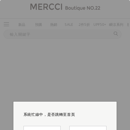
新品
預購
熱銷
SALE
2件5折
UPF50+
瞬涼系列
系統忙線中，是否跳轉至首頁
系統忙線中，是否跳轉至首頁
系統忙線中，是否跳轉至首頁
系統忙線中，是否跳轉至首頁
系統忙線中，是否跳轉至首頁