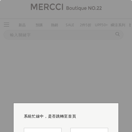
新品
預購
熱銷
SALE
2件5折
UPF50+
瞬涼系列
系統忙線中，是否跳轉至首頁
系統忙線中，是否跳轉至首頁
系統忙線中，是否跳轉至首頁
系統忙線中，是否跳轉至首頁
系統忙線中，是否跳轉至首頁