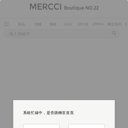
新品
預購
熱銷
SALE
2件5折
UPF50+
瞬涼系列
系統忙線中，是否跳轉至首頁
系統忙線中，是否跳轉至首頁
系統忙線中，是否跳轉至首頁
系統忙線中，是否跳轉至首頁
系統忙線中，是否跳轉至首頁