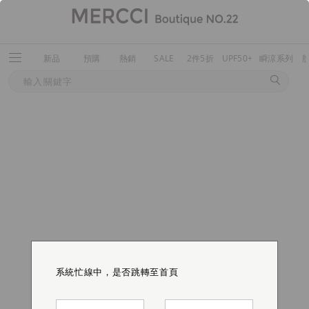
新品
預購
熱銷
SALE
2件5折
UPF50+
瞬涼系列
系統忙線中，是否跳轉至首頁
系統忙線中，是否跳轉至首頁
系統忙線中，是否跳轉至首頁
系統忙線中，是否跳轉至首頁
系統忙線中，是否跳轉至首頁