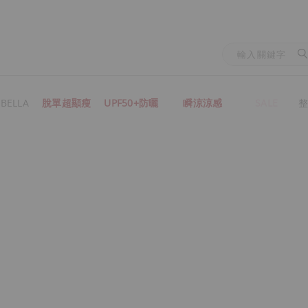
BELLA
脫單超顯瘦
UPF50+防曬
瞬涼涼感
SALE
整