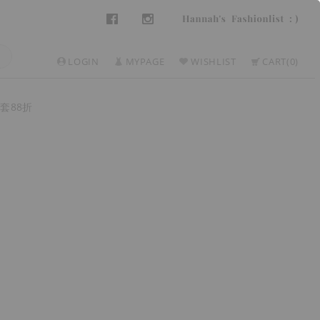
LOGIN
MYPAGE
WISHLIST
CART
0
套88折