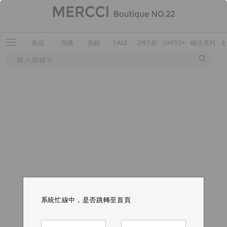
新品
預購
熱銷
SALE
2件5折
UPF50+
瞬涼系列
系統忙線中，是否跳轉至首頁
系統忙線中，是否跳轉至首頁
系統忙線中，是否跳轉至首頁
系統忙線中，是否跳轉至首頁
系統忙線中，是否跳轉至首頁