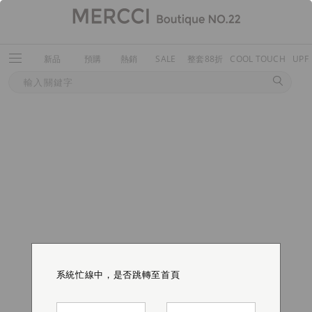
新品
預購
熱銷
SALE
整套88折
COOL TOUCH
UPF
系統忙線中，是否跳轉至首頁
系統忙線中，是否跳轉至首頁
系統忙線中，是否跳轉至首頁
系統忙線中，是否跳轉至首頁
系統忙線中，是否跳轉至首頁