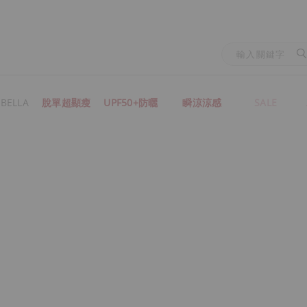
BELLA
脫單超顯瘦
UPF50+防曬
瞬涼涼感
SALE