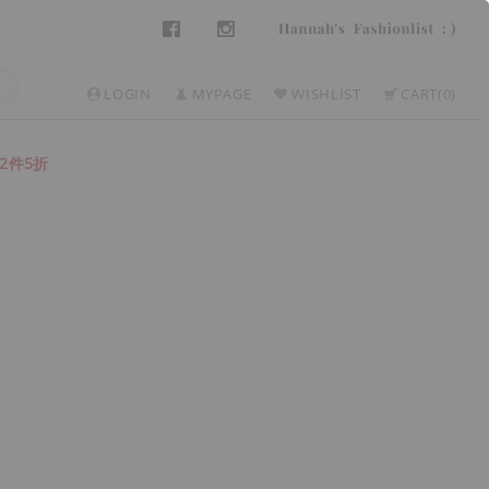
LOGIN
MYPAGE
WISHLIST
CART
0
2件5折