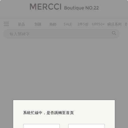
新品
預購
熱銷
SALE
2件5折
UPF50+
瞬涼系列
系統忙線中，是否跳轉至首頁
系統忙線中，是否跳轉至首頁
系統忙線中，是否跳轉至首頁
系統忙線中，是否跳轉至首頁
系統忙線中，是否跳轉至首頁