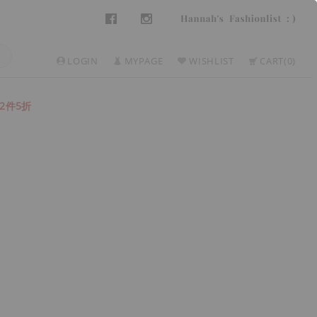
LOGIN
MYPAGE
WISHLIST
CART
0
2件5折