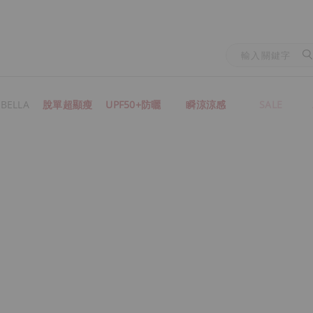
BELLA
脫單超顯瘦
UPF50+防曬
瞬涼涼感
SALE