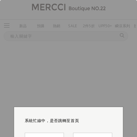
新品
預購
熱銷
SALE
2件5折
UPF50+
瞬涼系列
系統忙線中，是否跳轉至首頁
系統忙線中，是否跳轉至首頁
系統忙線中，是否跳轉至首頁
系統忙線中，是否跳轉至首頁
系統忙線中，是否跳轉至首頁