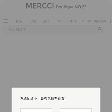
新品
預購
熱銷
SALE
2件5折
UPF50+
瞬涼系列
系統忙線中，是否跳轉至首頁
系統忙線中，是否跳轉至首頁
系統忙線中，是否跳轉至首頁
系統忙線中，是否跳轉至首頁
系統忙線中，是否跳轉至首頁